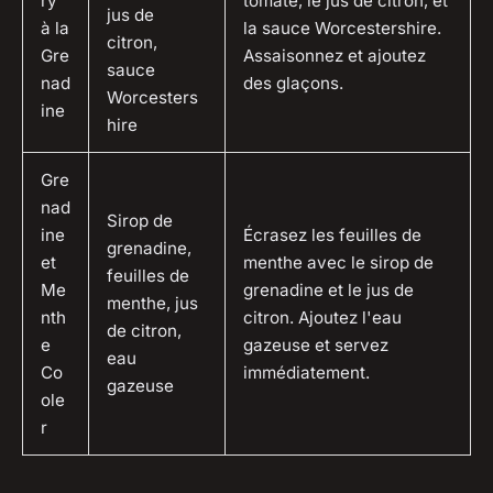
ry
tomate, le jus de citron, et
jus de
à la
la sauce Worcestershire.
citron,
Gre
Assaisonnez et ajoutez
sauce
nad
des glaçons.
Worcesters
ine
hire
Gre
nad
Sirop de
ine
Écrasez les feuilles de
grenadine,
et
menthe avec le sirop de
feuilles de
Me
grenadine et le jus de
menthe, jus
nth
citron. Ajoutez l'eau
de citron,
e
gazeuse et servez
eau
Co
immédiatement.
gazeuse
ole
r