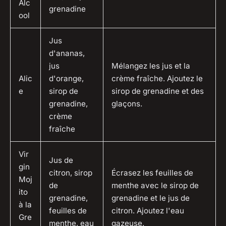
Alc
grenadine
ool
Jus
d'ananas,
jus
Mélangez les jus et la
Alic
d'orange,
crème fraîche. Ajoutez le
e
sirop de
sirop de grenadine et des
grenadine,
glaçons.
crème
fraîche
Vir
Jus de
gin
citron, sirop
Écrasez les feuilles de
Moj
de
menthe avec le sirop de
ito
grenadine,
grenadine et le jus de
à la
feuilles de
citron. Ajoutez l'eau
Gre
menthe, eau
gazeuse.