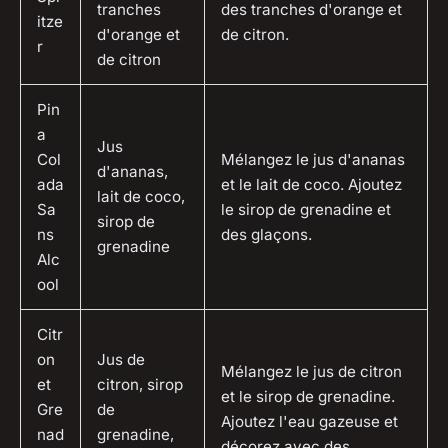
tranches
des tranches d'orange et
itze
d'orange et
de citron.
r
de citron
Pin
a
Jus
Col
Mélangez le jus d'ananas
d'ananas,
ada
et le lait de coco. Ajoutez
lait de coco,
Sa
le sirop de grenadine et
sirop de
ns
des glaçons.
grenadine
Alc
ool
Citr
on
Jus de
Mélangez le jus de citron
et
citron, sirop
et le sirop de grenadine.
Gre
de
Ajoutez l'eau gazeuse et
nad
grenadine,
décorez avec des