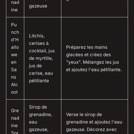
nad
gazeuse
ine
Pu
nch
Litchis,
d'H
cerises à
allo
Préparez les mains
cocktail, jus
we
glacées et créez des
de myrtille,
en
"yeux". Mélangez les jus
jus de
Sa
et ajoutez l'eau pétillante.
cerise, eau
ns
pétillante
Alc
ool
Sirop de
Gre
grenadine,
Verse le sirop de
nad
eau
grenadine et ajoutez l'eau
ine
gazeuse,
gazeuse. Décorez avec
Spr