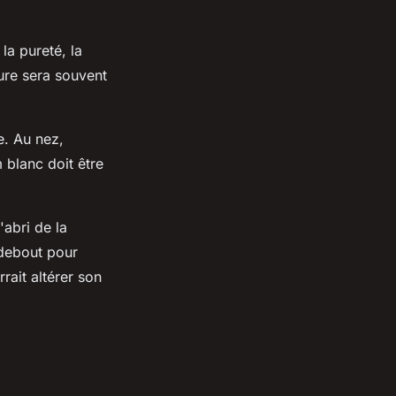
 la pureté, la
ure sera souvent
e. Au nez,
 blanc doit être
'abri de la
 debout pour
rait altérer son