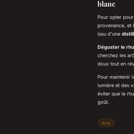
blanc
Pour opter pour
provenance, et l
issu d'une
disti
Déguster le rh
cherchez les ar
doux tout en rév
Pour maintenir l
lumière et des v
éviter que le rh
goût.
Actu