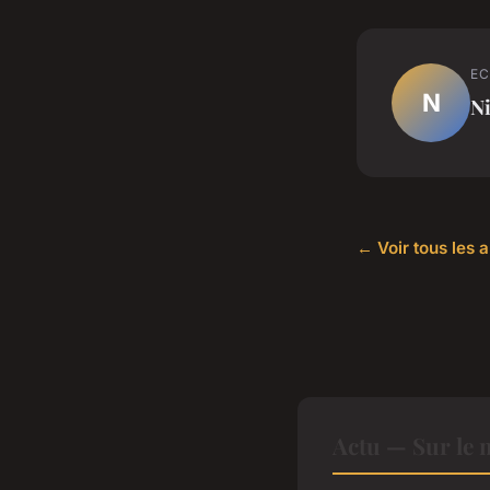
EC
N
Ni
← Voir tous les a
Actu — Sur le 