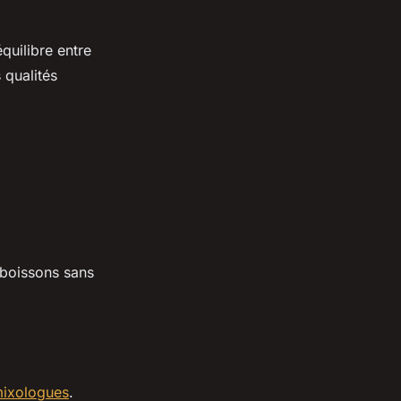
quilibre entre
 qualités
 boissons sans
mixologues
.