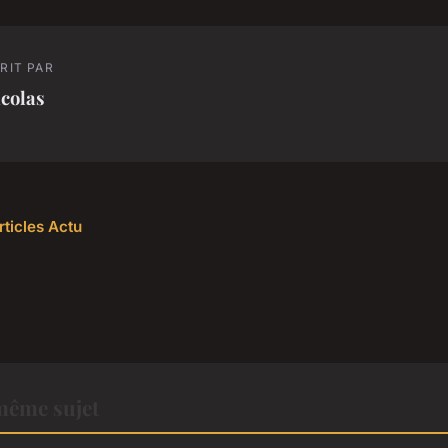
RIT PAR
colas
rticles Actu
même sujet