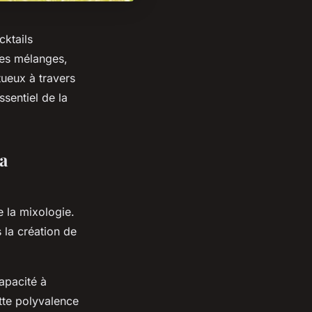
cktails
les mélanges,
tueux à travers
sentiel de la
a
e la mixologie.
 la création de
apacité à
tte polyvalence