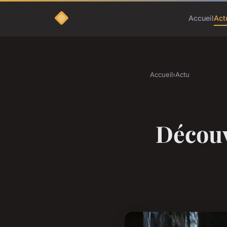
Accueil
Act
Accueil
›
Actu
Découv