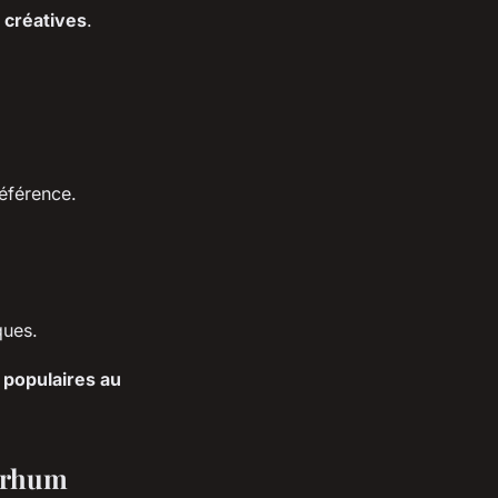
 créatives
.
référence.
ques.
s populaires au
u rhum