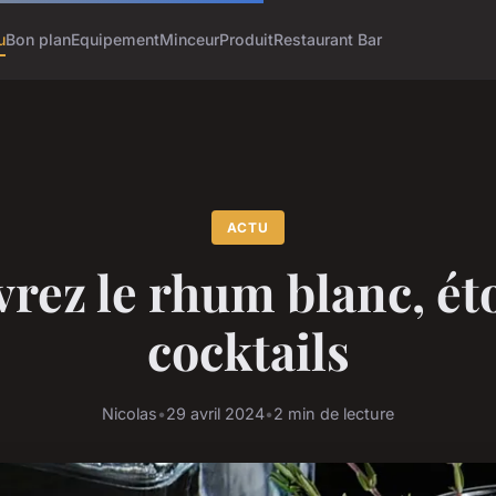
u
Bon plan
Equipement
Minceur
Produit
Restaurant Bar
ACTU
rez le rhum blanc, éto
cocktails
Nicolas
•
29 avril 2024
•
2 min de lecture