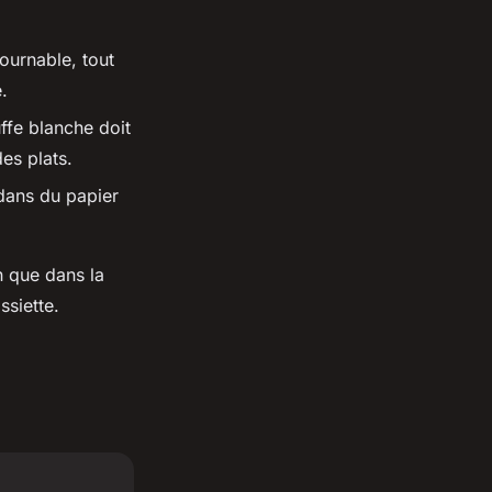
tournable, tout
.
uffe blanche doit
es plats.
 dans du papier
n que dans la
siette.