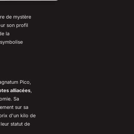
are de mystère
ur son profil
de la
e symbolise
agnatum Pico
,
otes alliacées
,
omie. Sa
lement sur sa
rix d'un kilo de
 leur statut de