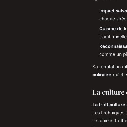
Impact sais
chaque spéc
Cuisine de l
traditionnell
Reconnaiss
comme un pili
Sa réputation in
culinaire
qu'ell
La culture e
La trufficulture
Les techniques 
les chiens truf