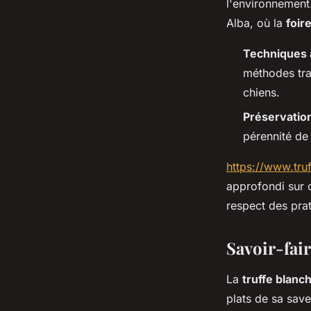
l'environnement
Alba, où la
foire
Techniques 
méthodes trad
chiens.
Préservatio
pérennité de 
https://www.tru
approfondi sur c
respect des prat
Savoir-fair
La
truffe blanc
plats de sa save