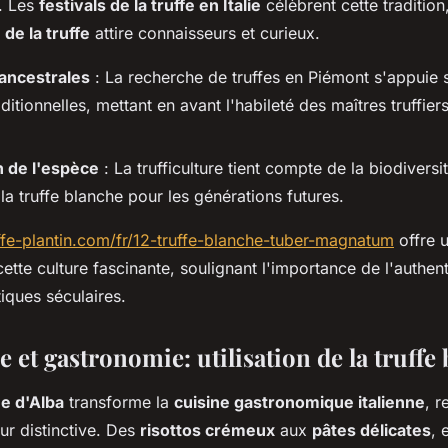
. Les
festivals de la truffe en Italie
célèbrent cette traditio
 de la truffe
attire connaisseurs et curieux.
ancestrales
: La recherche de truffes en Piémont s'appuie 
itionnelles, mettant en avant l'habileté des maîtres truffiers
n de l'espèce
: La trufficulture tient compte de la biodiversi
la truffe blanche pour les générations futures.
ffe-plantin.com/fr/12-truffe-blanche-tuber-magnatum
offre 
ette culture fascinante, soulignant l'importance de l'authent
iques séculaires.
e et gastronomie: utilisation de la truffe
he d'Alba
transforme la
cuisine gastronomique italienne
, r
ur distinctive. Des
risottos crémeux
aux
pâtes délicates
, 