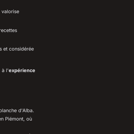
 valorise
recettes
ls et considérée
à l'
expérience
 blanche d'Alba.
n Piémont, où