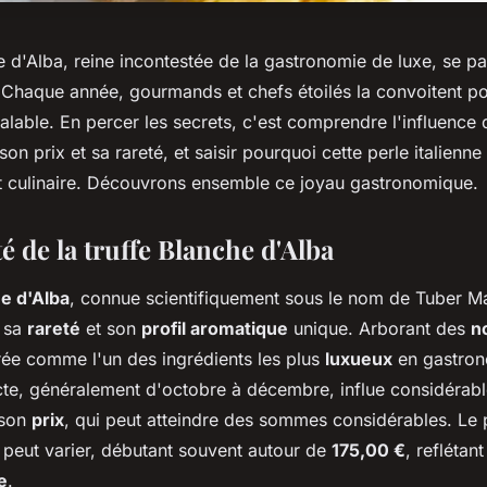
e d'Alba, reine incontestée de la gastronomie de luxe, se p
. Chaque année, gourmands et chefs étoilés la convoitent po
lable. En percer les secrets, c'est comprendre l'influence 
 son prix et sa rareté, et saisir pourquoi cette perle italienn
rt culinaire. Découvrons ensemble ce joyau gastronomique.
té de la truffe Blanche d'Alba
he d'Alba
, connue scientifiquement sous le nom de
Tuber M
r sa
rareté
et son
profil aromatique
unique. Arborant des
n
érée comme l'un des ingrédients les plus
luxueux
en gastron
ricte, généralement d'octobre à décembre, influe considérab
 son
prix
, qui peut atteindre des sommes considérables. Le p
 peut varier, débutant souvent autour de
175,00 €
, reflétant
e
.