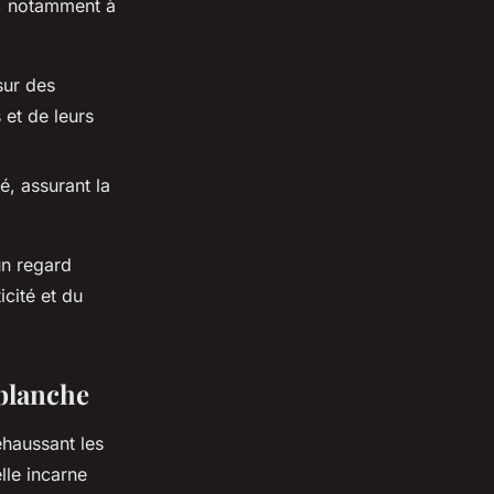
n, notamment à
sur des
 et de leurs
té, assurant la
un regard
icité et du
 blanche
ehaussant les
elle incarne