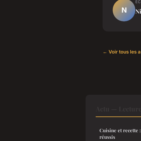
EC
N
Ni
← Voir tous les a
Actu — Lectur
Cuisine et recette 
réussis