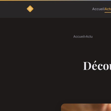
Accueil
Act
Accueil
›
Actu
Décou